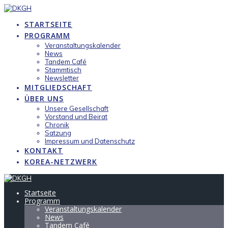
Zum
Inhalt
STARTSEITE
springen
PROGRAMM
Veranstaltungskalender
News
Tandem Café
Stammtisch
Newsletter
MITGLIEDSCHAFT
ÜBER UNS
Unsere Gesellschaft
Vorstand und Beirat
Chronik
Satzung
Impressum und Datenschutz
KONTAKT
KOREA-NETZWERK
Startseite
Programm
Veranstaltungskalender
News
Tandem Café