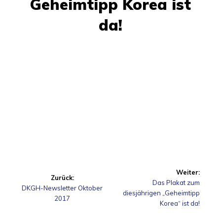
Geheimtipp Korea ist
da!
Beitragsnavigation
Weiter:
Zurück:
Nächster
Das Plakat zum
Vorheriger
DKGH-Newsletter Oktober
Beitrag:
diesjährigen „Geheimtipp
Beitrag:
2017
Korea“ ist da!