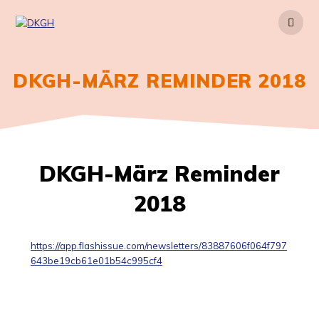
Zum
Inhalt
springen
DKGH-MÄRZ REMINDER 2018
DKGH-März Reminder
2018
https://app.flashissue.com/newsletters/83887606f064f797
643be19cb61e01b54c995cf4