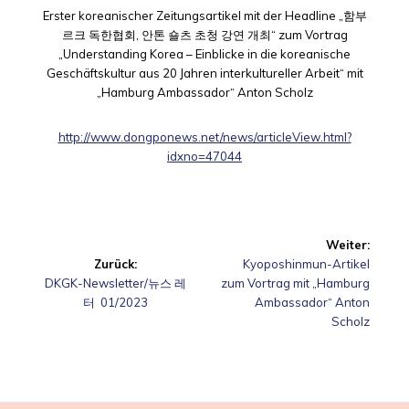
Erster koreanischer Zeitungsartikel mit der Headline „함부
르크 독한협회, 안톤 숄츠 초청 강연 개최“ zum Vortrag
„Understanding Korea – Einblicke in die koreanische
Geschäftskultur aus 20 Jahren interkultureller Arbeit“ mit
„Hamburg Ambassador“ Anton Scholz
http://www.dongponews.net/news/articleView.html?
idxno=47044
Beitragsnavigation
Weiter:
Nächster
Zurück:
Kyoposhinmun-Artikel
Vorheriger
Beitrag:
DKGK-Newsletter/뉴스 레
zum Vortrag mit „Hamburg
Beitrag:
터 01/2023
Ambassador“ Anton
Scholz