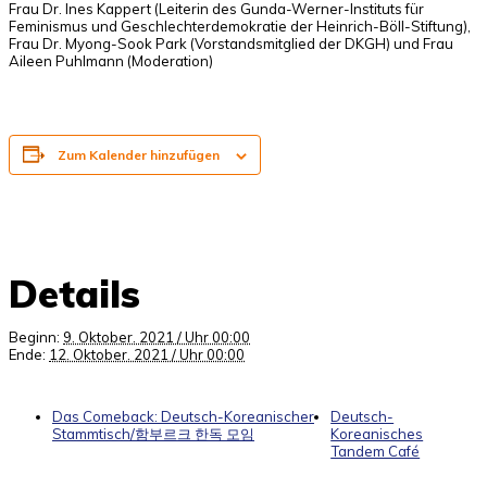
Frau Dr. Ines Kappert (Leiterin des Gunda-Werner-Instituts für
Feminismus und Geschlechterdemokratie der Heinrich-Böll-Stiftung),
Frau Dr. Myong-Sook Park (Vorstandsmitglied der DKGH) und Frau
Aileen Puhlmann (Moderation)
Zum Kalender hinzufügen
Details
Beginn:
9. Oktober. 2021 / Uhr 00:00
Ende:
12. Oktober. 2021 / Uhr 00:00
Das Comeback: Deutsch-Koreanischer
Deutsch-
Stammtisch/함부르크 한독 모임
Koreanisches
Tandem Café