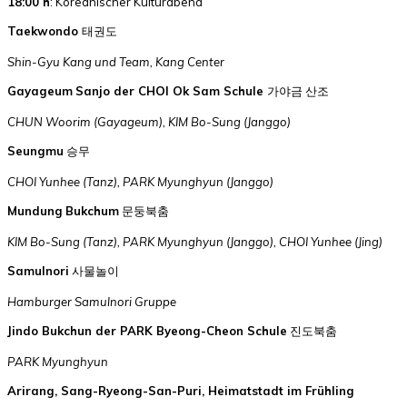
18:00 h
: Koreanischer Kulturabend
Taekwondo
태권도
Shin-
Gyu
Kang und Team, Kang Center
Gayageum
Sanjo
der CHOI Ok Sam
Schule
가야금 산조
CHUN
Woorim
(
Gayageum
), KIM
Bo-Sung (
Janggo
)
Seungmu
승무
CHOI
Yunhee
(Tanz),
PARK
Myunghyun
(
Janggo
)
Mundung
Bukchum
문둥북춤
KIM
Bo-Sung (Tanz), PARK
Myunghyun
(
Janggo
), CHOI
Yunhee
(
Jing
)
Samulnori
사물놀이
Hamburger
Samulnori
Gruppe
Jindo Bukchun der PARK Byeong-Cheon Schule
진도북춤
PARK
Myunghyun
Arirang, Sang-Ryeong-San-Puri, Heimatstadt im Frühling