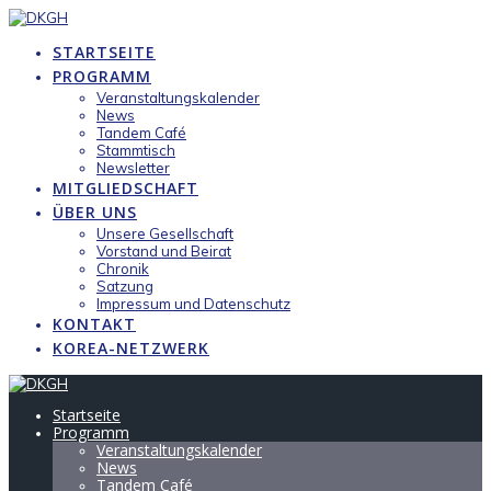
Zum
Inhalt
STARTSEITE
springen
PROGRAMM
Veranstaltungskalender
News
Tandem Café
Stammtisch
Newsletter
MITGLIEDSCHAFT
ÜBER UNS
Unsere Gesellschaft
Vorstand und Beirat
Chronik
Satzung
Impressum und Datenschutz
KONTAKT
KOREA-NETZWERK
Startseite
Programm
Veranstaltungskalender
News
Tandem Café