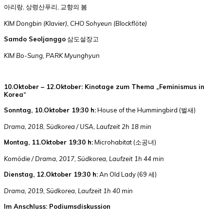
아리랑, 상령산푸리, 교향의 봄
KIM Dongbin (Klavier), CHO Sohyeun (Blockflöte)
Samdo Seoljanggo
삼도설장고
KIM Bo-Sung, PARK
Myunghyun
10.Oktober – 12.Oktober: Kinotage zum Thema „Feminismus in
Korea“
Sonntag, 10.Oktober 19:30 h:
House of the Hummingbird (벌새)
Drama, 2018, Südkorea / USA, Laufzeit 2h 18 min
Montag, 11.Oktober 19:30 h:
Microhabitat (소공녀)
Komödie / Drama, 2017, Südkorea, Laufzeit 1h 44 min
Dienstag, 12.Oktober 19:30 h:
An Old Lady (69 세)
Drama, 2019, Südkorea, Laufzeit 1h 40 min
Im Anschluss: Podiumsdiskussion