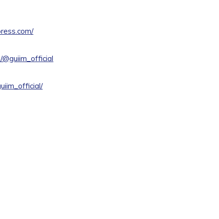
press.com/
@guiim_official
iim_official/