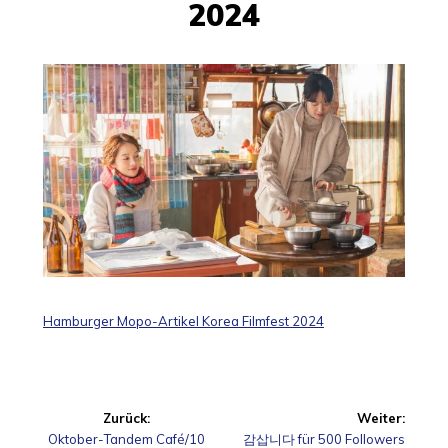
2024
Hamburger Mopo-Artikel Korea Filmfest 2024
Beitragsnavigation
Zurück:
Weiter:
Vorheriger
Nächster
Oktober-Tandem Café/10
감삽니다 für 500 Followers