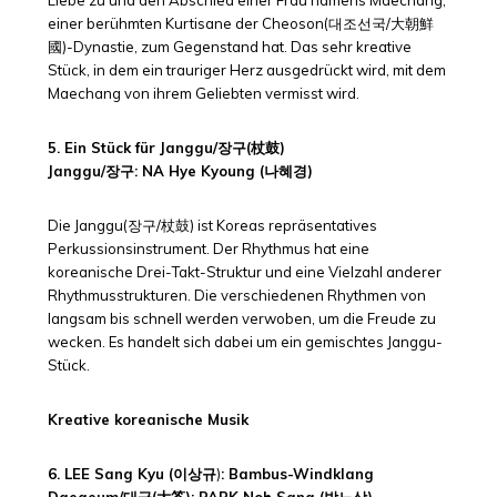
Liebe zu und den Abschied einer Frau namens Maechang,
einer berühmten Kurtisane der Cheoson(대조선국/大朝鮮
國)-Dynastie, zum Gegenstand hat. Das sehr kreative
Stück, in dem ein trauriger Herz ausgedrückt wird, mit dem
Maechang von ihrem Geliebten vermisst wird.
5. Ein Stück für Janggu/장구(杖鼓)
Janggu/
장구
: NA Hye Kyoung (나혜경)
Die Janggu(장구/杖鼓) ist Koreas repräsentatives
Perkussionsinstrument. Der Rhythmus hat eine
koreanische Drei-Takt-Struktur und eine Vielzahl anderer
Rhythmusstrukturen. Die verschiedenen Rhythmen von
langsam bis schnell werden verwoben, um die Freude zu
wecken. Es handelt sich dabei um ein gemischtes Janggu-
Stück.
Kreative koreanische Musik
6. LEE Sang Kyu (이상규
)
: Bambus-Windklang