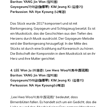
Bariton: YANG Jin Won (양지원
)
Gayageum/가야금(伽倻琴): KIM Jeung Ki (김중기)
Perkussion: NA Hye Kyoung (나혜경)
Das Stück wurde 2017 komponiert und ist mit
Baritongesang, Gayageum und Schlagzeug besetzt. Es ist
ein Musikstück, das die Geschichten aus den Tiefen des
Herzens durch Musik ausdrückt. Der Gayageum-Melodie
wird der Baritongesang hinzugefügt. In der Mitte des
Stücks ist durch eine Erzählung auf Koreanisch zu hören.
Die Botschaft der Komponistin in dem Musikstück ist an ihr
Herz und ihre Mutter gerichtet.
4. LEE Won Ju (이원준
)
: Lee Hwa Woo/이화우(梨花雨)
Bariton: YANG Jin Won (양지원
)
Gayageum/가야금(伽倻琴): KIM Jeung Ki
(김중기)
Perkussion: NA Hye Kyoung(나혜경)
„Lee Hwa Woo/이화우(梨花雨)“ bedeutet, dass
Birnenblüten fallen. Es handelt sich um ein Gedicht, das die