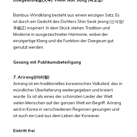
Daegeum/대금(大笒): PARK Noh Sang (박노상)
Bambus-Windklang besteht aus einem einzigen Satz. Es
ist durch ein Gedicht des Dichters Shin Seok Jeong (신석정/
辛錫正) inspiriert. In dem Stück stehen Tradition und
Moderne in ausgezeichneter Harmonie, wobei der
einzigartige Klang und die Funktion der Daegeum gut
genutzt werden.
Gesang mit Publikumsbeteiligung
7. Arirang((아리랑)
Arirang ist ein traditionelles koreanisches Volkslied, das in
mündlicher Überlieferung weitergegeben und kreiert
wurde. Es ist als eines der schönsten Lieder der Welt
vielen Menschen auf der ganzen Welt ein Begriff. Arirang
wird in Korea in verschiedenen Regionen gesungen und
ist auch ein Lied aus dem Leben der Koreaner.
Eintritt frei