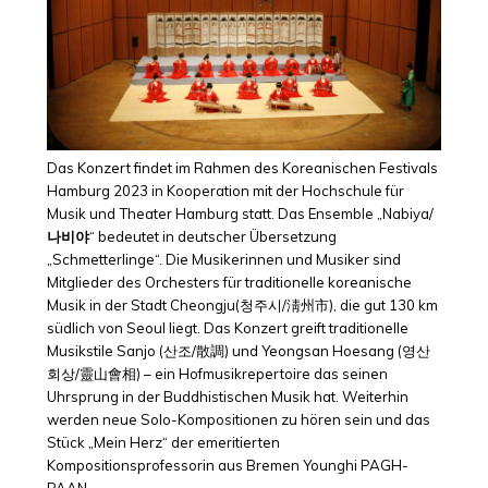
Das Konzert findet im Rahmen des Koreanischen Festivals
Hamburg 2023 in Kooperation mit der Hochschule für
Musik und Theater Hamburg statt. Das Ensemble „Nabiya/
나비야
“ bedeutet in deutscher Übersetzung
„Schmetterlinge“. Die Musikerinnen und Musiker sind
Mitglieder des Orchesters für traditionelle koreanische
Musik in der Stadt Cheongju(청주시/淸州市), die gut 130 km
südlich von Seoul liegt. Das Konzert greift traditionelle
Musikstile Sanjo (산조/散調) und Yeongsan Hoesang (영산
회상/靈山會相) – ein Hofmusikrepertoire das seinen
Uhrsprung in der Buddhistischen Musik hat. Weiterhin
werden neue Solo-Kompositionen zu hören sein und das
Stück „Mein Herz“ der emeritierten
Kompositionsprofessorin aus Bremen Younghi PAGH-