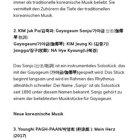
immer als traditionelle koreanische Musik beliebt. Sie
vermittelt den Zuhörern die Tiefe der traditionellen
koreanischen Musik.
2. KIM Juk Pa/김죽파: Gayageum Sanjo
/
가야금
산조(
伽倻
琴
散調)
Gayageum/가야금(伽倻琴): KIM Jeung Ki (김중기)
Janggo/
장구(杖鼓)
: NA Hye Kyoung(나혜경)
Das Sanjo (산조/散調) ist ein instrumentales Solostück, das
mit der Gayageum (
가야금/伽倻琴)
gespielt wird. Das Stück
beginnt langsam und wird im Rahmen des Rhythmus
allmählich schneller. Der Name „Sanjo“ ist als Solostück
seit 1890 unter diesem Namen bekannt. Sanjo gehört zu
einem der beliebtesten Musikstücke für Gayageum.
Neue koreanische Musik
3. Younghi PAGH-PAAN/박영희 (朴泳姫 ): Mein Herz
(2017)