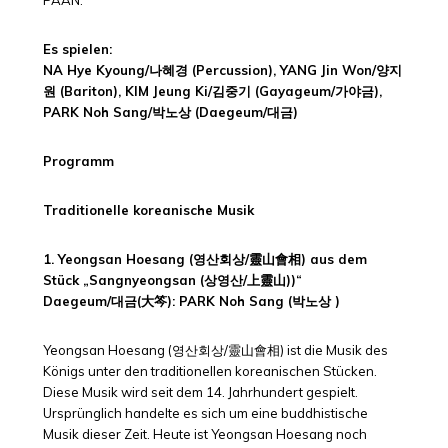
PAAN.
Es spielen:
NA Hye Kyoung/
나혜경
(Percussion), YANG Jin Won/
양지
원
(Bariton), KIM Jeung Ki/
김중기
(Gayageum/
가야금
),
PARK Noh Sang/
박노상
(Daegeum/
대금
)
Programm
Traditionelle koreanische Musik
1. Yeongsan Hoesang (영산회상/靈山會相) aus dem
Stück „Sangnyeongsan (상영산/上靈山))“
Daegeum/
대금(大笒)
: PARK Noh Sang (
박노상
)
Yeongsan Hoesang (영산회상/靈山會相) ist die Musik des
Königs unter den traditionellen koreanischen Stücken.
Diese Musik wird seit dem 14. Jahrhundert gespielt.
Ursprünglich handelte es sich um eine buddhistische
Musik dieser Zeit. Heute ist Yeongsan Hoesang noch