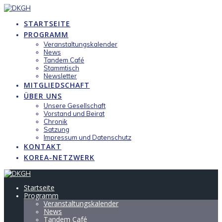
Zum
Inhalt
STARTSEITE
springen
PROGRAMM
Veranstaltungskalender
News
Tandem Café
Stammtisch
Newsletter
MITGLIEDSCHAFT
ÜBER UNS
Unsere Gesellschaft
Vorstand und Beirat
Chronik
Satzung
Impressum und Datenschutz
KONTAKT
KOREA-NETZWERK
Startseite
Programm
Veranstaltungskalender
News
Tandem Café