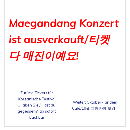
Maegandang Konzert
ist ausverkauft/티켓
다 매진이예요!
Beitragsnavigation
Vorheriger
Zurück:
Tickets für
Beitrag:
Koreanische Festival
Nächster
Weiter:
Oktober-Tandem
„Haben Sie / Hast du
Beitrag:
Café/10월 교환 카페 모임
gegessen?“ ab sofort
buchbar