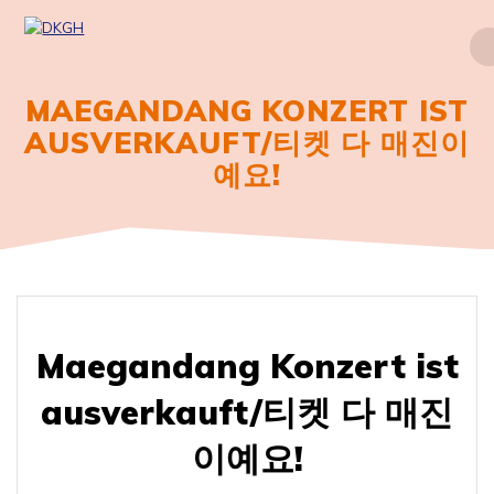
Zum
Inhalt
springen
MAEGANDANG KONZERT IST
AUSVERKAUFT/티켓 다 매진이
예요!
Maegandang Konzert ist
ausverkauft/티켓 다 매진
이예요!