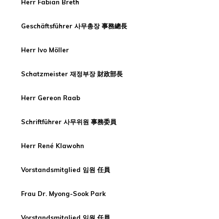
Herr Fabian Breth
Geschäftsführer 사무총장 事務總長
Herr Ivo Möller
Schatzmeister 재정부장 財政部長
Herr Gereon Raab
Schriftführer 사무위원 事務委員
Herr René Klawohn
Vorstandsmitglied 임원 任員
Frau Dr. Myong-Sook Park
Vorstandsmitglied 임원 任員