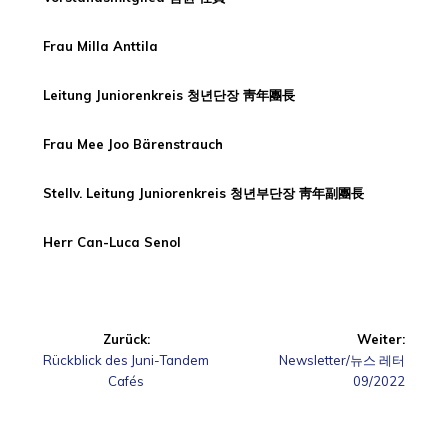
Frau Milla Anttila
Leitung Juniorenkreis 청년단장 靑年團長
Frau Mee Joo Bärenstrauch
Stellv. Leitung Juniorenkreis 청년부단장 靑年副團長
Herr Can-Luca Senol
Beitragsnavigation
Zurück:
Weiter:
Vorheriger
Nächster
Rückblick des Juni-Tandem
Newsletter/뉴스 레터
Beitrag:
Beitrag:
Cafés
09/2022