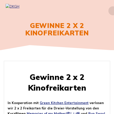
Zum
Inhalt
springen
GEWINNE 2 X 2
KINOFREIKARTEN
Gewinne 2 x 2
Kinofreikarten
In Kooperation mit
Green Kitchen Entertainment
verlosen
wir 2 x 2 Freikarten für die Dreier-Vorstellung von den
Kurzfilmen
Memories of my Mother/恋しい味
und
Run Seoul