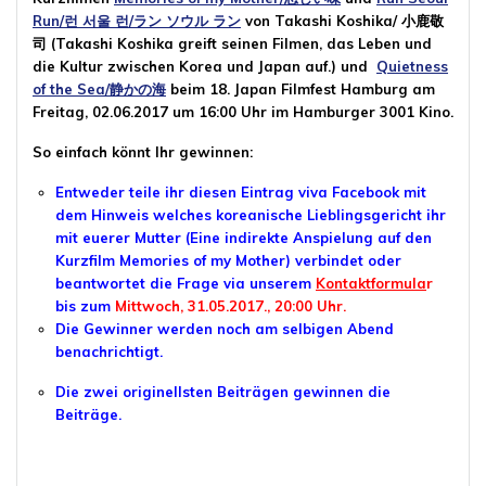
Run/런 서울 런/ラン ソウル ラン
von Takashi Koshika/ 小鹿敬
司 (Takashi Koshika greift seinen Filmen, das Leben und
die Kultur zwischen Korea und Japan auf.) und
Quietness
of the Sea/静かの海
beim 18. Japan Filmfest Hamburg am
Freitag, 02.06.2017 um 16:00 Uhr im Hamburger 3001 Kino.
So einfach könnt Ihr gewinnen:
Entweder teile ihr diesen Eintrag viva Facebook mit
dem Hinweis welches koreanische Lieblingsgericht ihr
mit euerer Mu
tter
(Eine indirekte Anspielung auf den
Kurzfilm Memories of my Mother) verbindet oder
beantwortet die Frage via unserem
Kontaktformula
r
bis zum
Mittwoch, 31.05.2017., 20:00 Uhr.
Die Gewinner werden noch am selbigen Abend
benachrichtigt.
Die zwei originellsten Beiträgen gewinnen die
Beiträge.