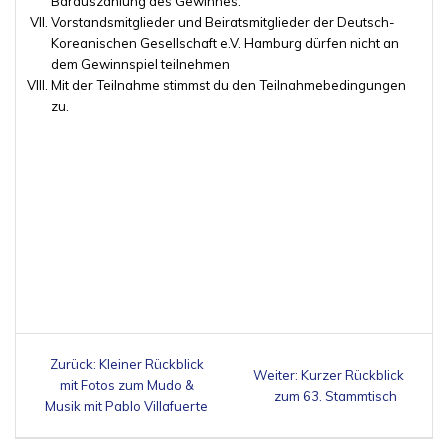
Barauszahlung des Gewinnes.
Vorstandsmitglieder und Beiratsmitglieder der Deutsch-
Koreanischen Gesellschaft e.V. Hamburg dürfen nicht an
dem Gewinnspiel teilnehmen
Mit der Teilnahme stimmst du den Teilnahmebedingungen
zu.
Beitragsnavigation
Vorheriger
Zurück:
Kleiner Rückblick
Nächster
Weiter:
Kurzer Rückblick
Beitrag:
mit Fotos zum Mudo &
Beitrag:
zum 63. Stammtisch
Musik mit Pablo Villafuerte