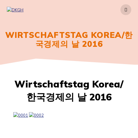
Zum
Inhalt
springen
WIRTSCHAFTSTAG KOREA/한
국경제의 날 2016
Wirtschaftstag Korea/
한국경제의 날 2016