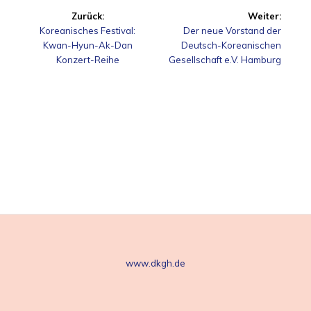
Beitragsnavigation
Zurück:
Weiter:
Vorheriger
Nächster
Koreanisches Festival:
Der neue Vorstand der
Beitrag:
Beitrag:
Kwan-Hyun-Ak-Dan
Deutsch-Koreanischen
Konzert-Reihe
Gesellschaft e.V. Hamburg
www.dkgh.de