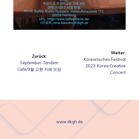
Beitragsnavigation
Weiter:
Zurück:
Nächster
Koreanisches Festival
Vorheriger
September-Tandem
Beitrag:
2023: Korea Creative
Beitrag:
Café/9월 교환 카페 모임
Concert
www.dkgh.de